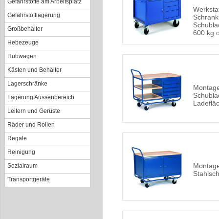
Gefahrstoffe am Arbeitsplatz
Werksta
Gefahrstofflagerung
Schrank
Schubla
Großbehälter
600 kg 
Hebezeuge
Hubwagen
Kästen und Behälter
Lagerschränke
Montage
Schubla
Lagerung Aussenbereich
Ladeflä
Leitern und Gerüste
Räder und Rollen
Regale
Reinigung
Montage
Sozialraum
Stahlsc
Transportgeräte