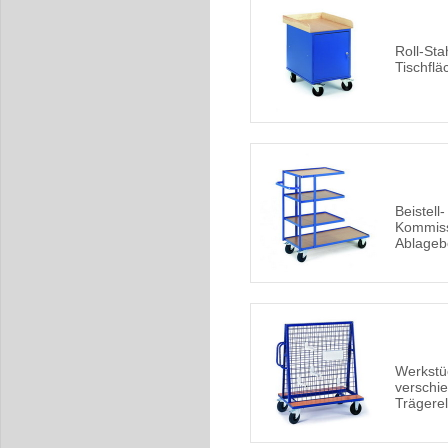
Roll-Sta
Tischflä
Beistell
Kommiss
Ablage
Werkstü
verschi
Trägere