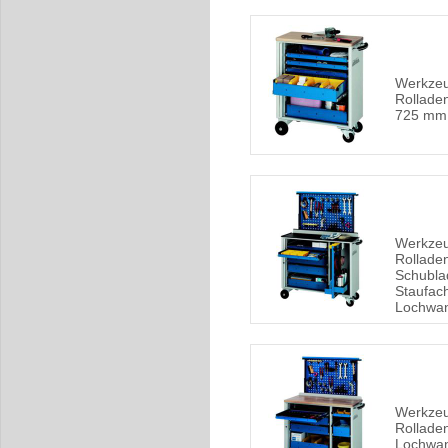
Werkze
Rolladen
725 mm
Werkze
Rolladen
Schubla
Staufach
Lochwa
Werkze
Rollade
Lochwa