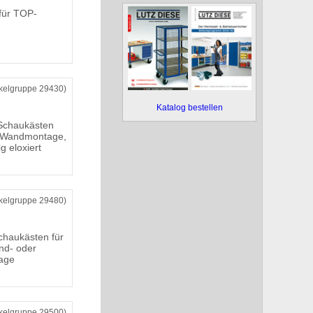
für TOP-
ikelgruppe 29430)
Katalog bestellen
Schaukästen
r Wandmontage,
ig eloxiert
ikelgruppe 29480)
chaukästen für
nd- oder
age
ikelgruppe 29500)