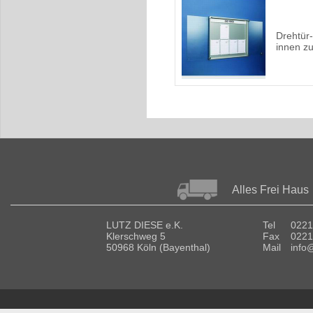
Drehtür
innen z
Alles Frei Haus
LUTZ DIESE e.K.
Tel
0221
Klerschweg 5
Fax
0221
50968 Köln (Bayenthal)
Mail
info