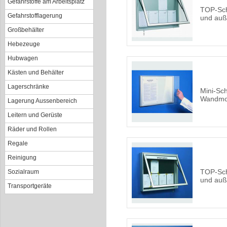
Gefahrstoffe am Arbeitsplatz
TOP-Sch
Gefahrstofflagerung
und au
Großbehälter
Hebezeuge
Hubwagen
Kästen und Behälter
Lagerschränke
Mini-Sch
Wandmo
Lagerung Aussenbereich
Leitern und Gerüste
Räder und Rollen
Regale
Reinigung
TOP-Sch
Sozialraum
und auß
Transportgeräte