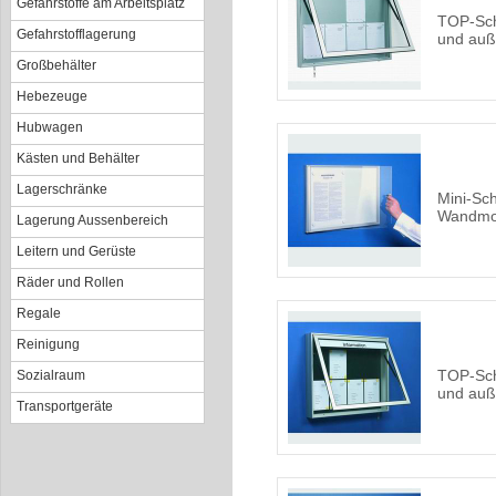
Gefahrstoffe am Arbeitsplatz
TOP-Sch
Gefahrstofflagerung
und au
Großbehälter
Hebezeuge
Hubwagen
Kästen und Behälter
Lagerschränke
Mini-Sch
Wandmo
Lagerung Aussenbereich
Leitern und Gerüste
Räder und Rollen
Regale
Reinigung
TOP-Sch
Sozialraum
und auß
Transportgeräte