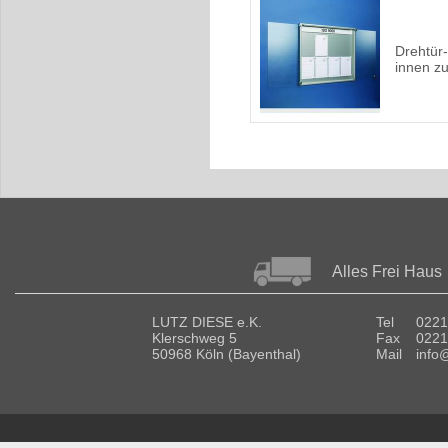
Drehtür
innen z
Alles Frei Haus
LUTZ DIESE e.K.
Tel
0221
Klerschweg 5
Fax
0221
50968 Köln (Bayenthal)
Mail
info