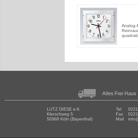
Analog-
Reinra
quadrat
Alles Frei Haus
LUTZ DIESE e.K.
Tel
0221
Klerschweg 5
Fax
0221
50968 Köln (Bayenthal)
Mail
info