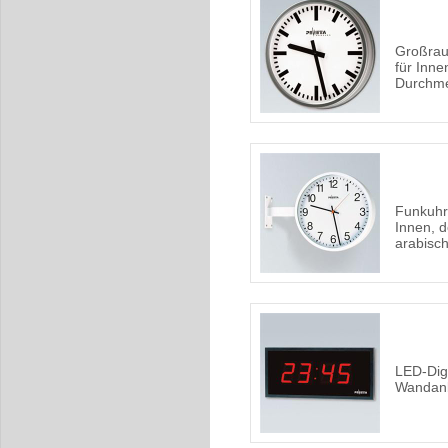
Großrau
für Inn
Durchm
Funkuhr
Innen, d
arabisc
LED-Digi
Wandan