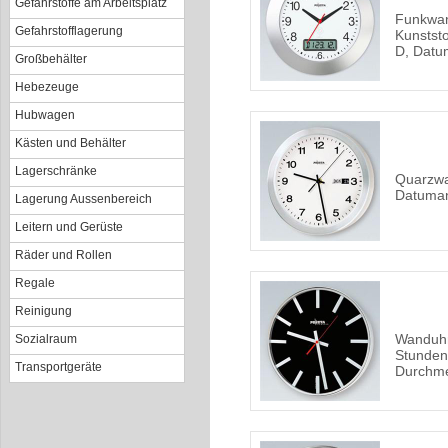
Gefahrstoffe am Arbeitsplatz
Funkwan
Gefahrstofflagerung
Kunstst
D, Datu
Großbehälter
Hebezeuge
Hubwagen
Kästen und Behälter
Lagerschränke
Quarzwa
Datuma
Lagerung Aussenbereich
Leitern und Gerüste
Räder und Rollen
Regale
Reinigung
Wanduhr
Sozialraum
Stunden
Transportgeräte
Durchm