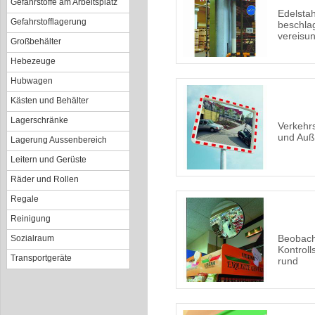
Gefahrstoffe am Arbeitsplatz
Edelstah
Gefahrstofflagerung
beschla
vereisun
Großbehälter
Hebezeuge
Hubwagen
Kästen und Behälter
Lagerschränke
Verkehrs
und Au
Lagerung Aussenbereich
Leitern und Gerüste
Räder und Rollen
Regale
Reinigung
Beobach
Sozialraum
Kontroll
Transportgeräte
rund