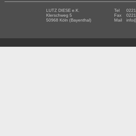
LUTZ DIESE e.K.
Tel
0221
Klerschweg 5
Fax
0221
50968 Köln (Bayenthal)
Mail
info