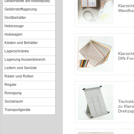
Gefahrstoffe am Arbeitsplatz
Klarsich
Gefahrstofflagerung
Wandhal
Großbehälter
Hebezeuge
Hubwagen
Kästen und Behälter
Lagerschränke
Klarsich
DIN-Fo
Lagerung Aussenbereich
Leitern und Gerüste
Räder und Rollen
Regale
Reinigung
Tischstä
Sozialraum
zu Klars
Transportgeräte
Drehzap