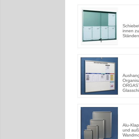
Schiebet
innen z
Ständer
Aushang
Organis
ORGAST
Glassch
Alu-Kla
und auß
Wandmo