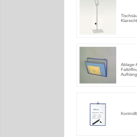
Tischsäu
Klarsich
Ablage-
Faltöffn
Aufhän
Kontroll