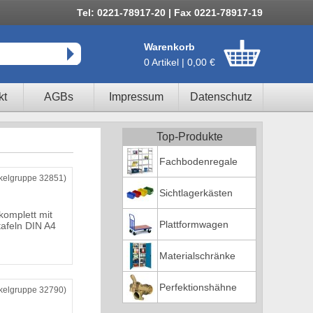
Tel: 0221-78917-20 | Fax 0221-78917-19
Warenkorb
0 Artikel | 0,00 €
kt
AGBs
Impressum
Datenschutz
Top-Produkte
Fachbodenregale
ikelgruppe 32851)
Sichtlagerkästen
komplett mit
Plattformwagen
tafeln DIN A4
Materialschränke
Perfektionshähne
ikelgruppe 32790)