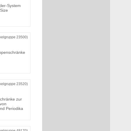
nder-System
 Size
ikelgruppe 23500)
appenschränke
ikelgruppe 23520)
schränke zur
 von
nd Periodika
ikelgruppe 49170)