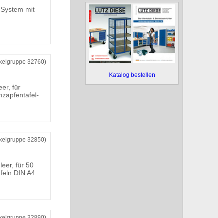
l-System mit
ikelgruppe 32760)
Katalog bestellen
er, für
hzapfentafel-
ikelgruppe 32850)
leer, für 50
feln DIN A4
ikelgruppe 32890)