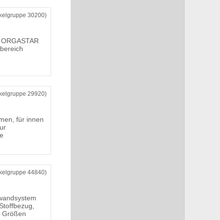
ikelgruppe 30200)
el ORGASTAR
nbereich
ikelgruppe 29920)
men, für innen
ur
e
ikelgruppe 44840)
swandsystem
Stoffbezug,
e Größen