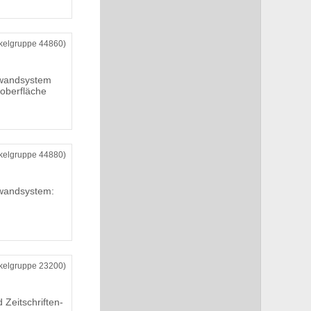
ikelgruppe 44860)
swandsystem
koberfläche
ikelgruppe 44880)
swandsystem:
ikelgruppe 23200)
 Zeitschriften-