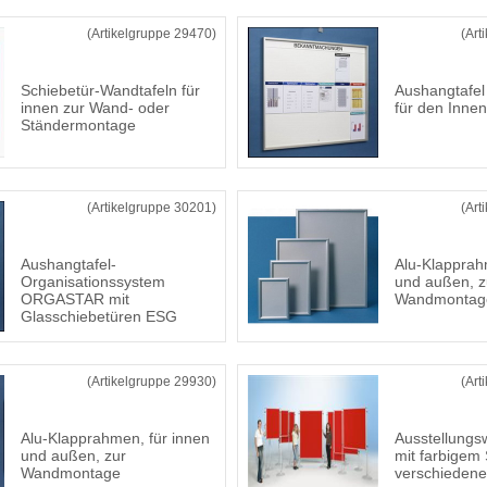
(Artikelgruppe 29470)
(Art
Schiebetür-Wandtafeln für
Aushangtaf
innen zur Wand- oder
für den Inne
Ständermontage
(Artikelgruppe 30201)
(Art
Aushangtafel-
Alu-Klapprah
Organisationssystem
und außen, z
ORGASTAR mit
Wandmontag
Glasschiebetüren ESG
(Artikelgruppe 29930)
(Art
Alu-Klapprahmen, für innen
Ausstellung
und außen, zur
mit farbigem 
Wandmontage
verschieden