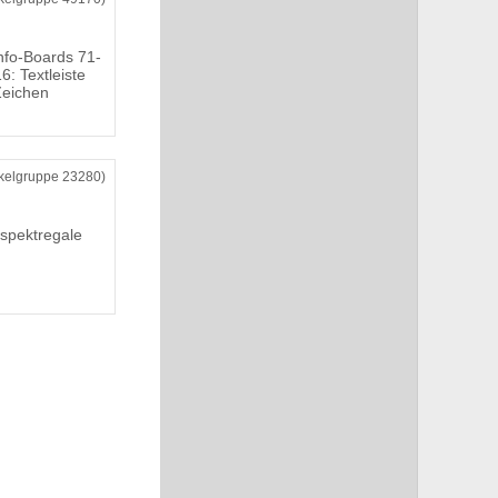
nfo-Boards 71-
6: Textleiste
Zeichen
ikelgruppe 23280)
spektregale