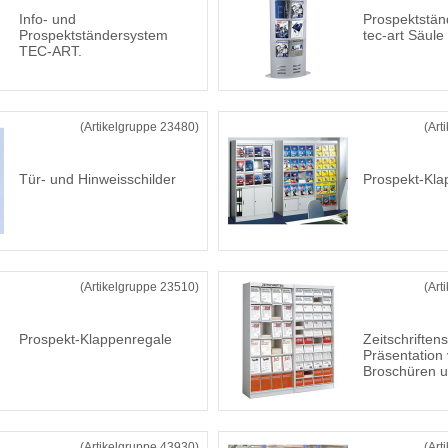
Info- und
Prospektstä
Prospektständersystem
tec-art Säule
TEC-ART.
(Artikelgruppe 23480)
(Art
Tür- und Hinweisschilder
Prospekt-Kl
(Artikelgruppe 23510)
(Art
Prospekt-Klappenregale
Zeitschriften
Präsentation
Broschüren u
(Artikelgruppe 43930)
(Art