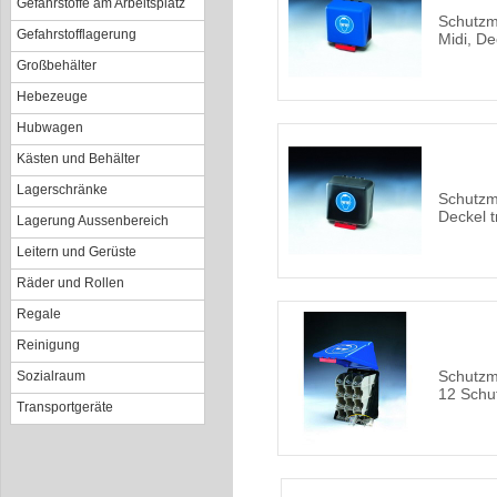
Gefahrstoffe am Arbeitsplatz
Schutzm
Gefahrstofflagerung
Midi, De
Großbehälter
Hebezeuge
Hubwagen
Kästen und Behälter
Lagerschränke
Schutzmi
Deckel 
Lagerung Aussenbereich
Leitern und Gerüste
Räder und Rollen
Regale
Reinigung
Schutzmi
Sozialraum
12 Schut
Transportgeräte