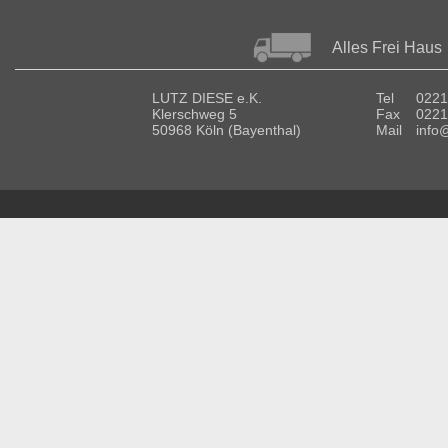
Alles Frei Haus
LUTZ DIESE e.K.
Tel
0221
Klerschweg 5
Fax
0221
50968 Köln (Bayenthal)
Mail
info