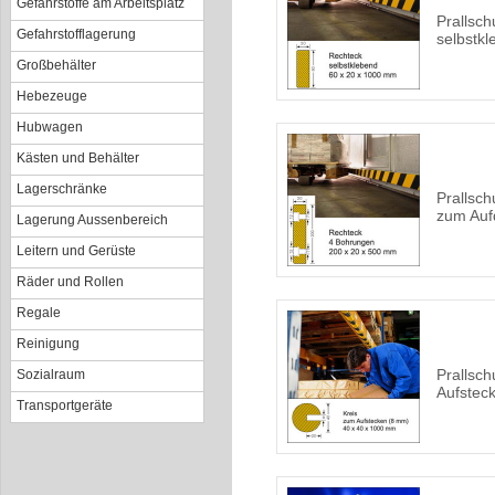
Gefahrstoffe am Arbeitsplatz
Prallsch
Gefahrstofflagerung
selbstk
Großbehälter
Hebezeuge
Hubwagen
Kästen und Behälter
Lagerschränke
Prallsch
zum Auf
Lagerung Aussenbereich
Leitern und Gerüste
Räder und Rollen
Regale
Reinigung
Prallsch
Sozialraum
Aufstec
Transportgeräte