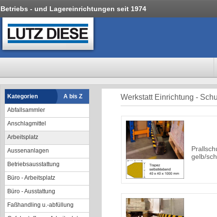
Betriebs - und Lagereinrichtungen seit 1974
Kategorien
A bis Z
Werkstatt Einrichtung - Sc
Abfallsammler
Anschlagmittel
Arbeitsplatz
Prallsch
Aussenanlagen
gelb/sch
Betriebsausstattung
Büro - Arbeitsplatz
Büro - Ausstattung
Faßhandling u.-abfüllung