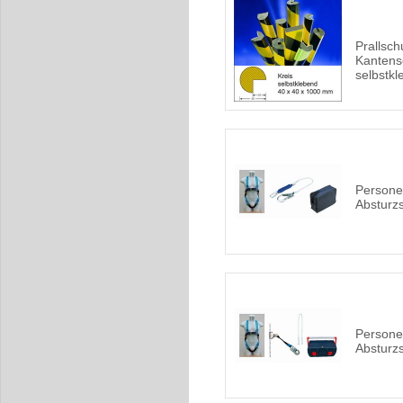
Prallschu
Kantens
selbstk
Persone
Absturz
Persone
Absturz