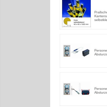
Prallschu
Kantens
selbstk
Persone
Absturz
Persone
Absturz