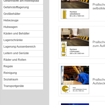
Gefahrstoffe am Arbeitsplatz
Prallsch
Gefahrstofflagerung
selbstk
Großbehälter
Hebezeuge
Hubwagen
Kästen und Behälter
Lagerschränke
Prallsch
zum Auf
Lagerung Aussenbereich
Leitern und Gerüste
Räder und Rollen
Regale
Reinigung
Prallsch
Sozialraum
Aufstec
Transportgeräte