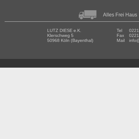
Alles Frei Haus
LUTZ DIESE e.K.
Tel
0221
Klerschweg 5
Fax
0221
50968 Köln (Bayenthal)
Mail
info