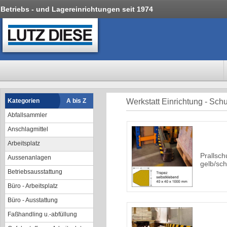
Betriebs - und Lagereinrichtungen seit 1974
Kategorien
A bis Z
Werkstatt Einrichtung - Sc
Abfallsammler
Anschlagmittel
Arbeitsplatz
Prallsch
Aussenanlagen
gelb/sch
Betriebsausstattung
Büro - Arbeitsplatz
Büro - Ausstattung
Faßhandling u.-abfüllung