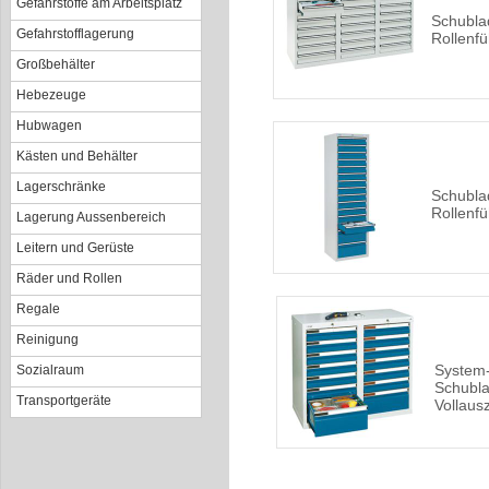
Gefahrstoffe am Arbeitsplatz
Schubla
Gefahrstofflagerung
Rollenf
Großbehälter
Hebezeuge
Hubwagen
Kästen und Behälter
Lagerschränke
Schubla
Rollenf
Lagerung Aussenbereich
Leitern und Gerüste
Räder und Rollen
Regale
Reinigung
System
Sozialraum
Schubla
Transportgeräte
Vollaus