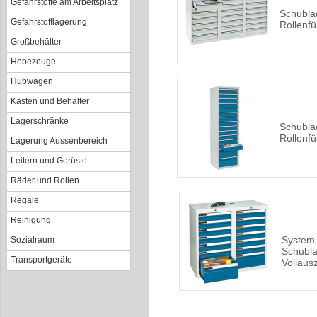
Gefahrstoffe am Arbeitsplatz
Schubla
Gefahrstofflagerung
Rollenf
Großbehälter
Hebezeuge
Hubwagen
Kästen und Behälter
Lagerschränke
Schubla
Rollenf
Lagerung Aussenbereich
Leitern und Gerüste
Räder und Rollen
Regale
Reinigung
System
Sozialraum
Schubla
Transportgeräte
Vollaus