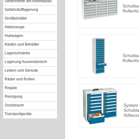
Gefahrstoffe am Arbeitsplatz
Schubla
Gefahrstofflagerung
Rollenf
Großbehälter
Hebezeuge
Hubwagen
Kästen und Behälter
Lagerschränke
Schubla
Rollenf
Lagerung Aussenbereich
Leitern und Gerüste
Räder und Rollen
Regale
Reinigung
System
Sozialraum
Schubla
Transportgeräte
Vollaus