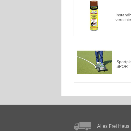
Instandh
verschi
Sportpl
SPORT
Alles Frei Haus