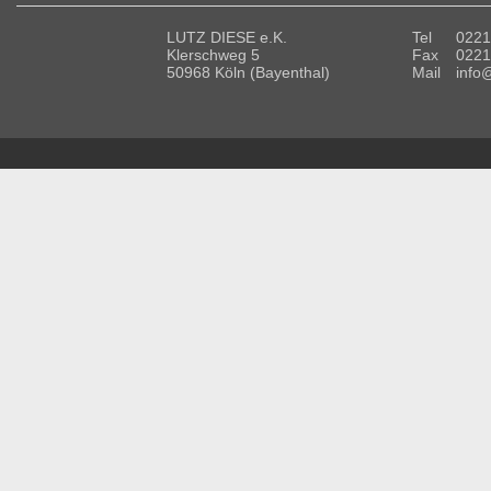
LUTZ DIESE e.K.
Tel
0221
Klerschweg 5
Fax
0221
50968 Köln (Bayenthal)
Mail
info