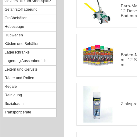
Gefahrstoffe am Arbeitsplatz
Farb-Mar
Gefahrstofflagerung
12 Dos
Bodenma
Großbehälter
Hebezeuge
Hubwagen
Kästen und Behälter
Lagerschränke
Boden-M
mit 12 
Lagerung Aussenbereich
ml
Leitern und Gerüste
Räder und Rollen
Regale
Reinigung
Zinkspra
Sozialraum
Transportgeräte