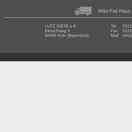
Alles Frei Haus
LUTZ DIESE e.K.
Tel
0221
Klerschweg 5
Fax
0221
50968 Köln (Bayenthal)
Mail
info