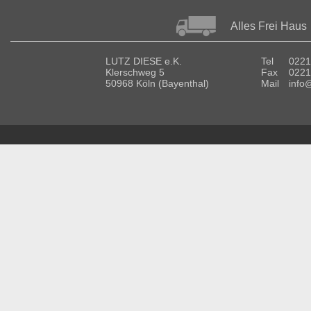
Alles Frei Haus
LUTZ DIESE e.K.
Tel
0221
Klerschweg 5
Fax
0221
50968 Köln (Bayenthal)
Mail
info