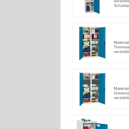
verzink
Schubla
Material
Trennwan
verzink
Material
Universa
verstär