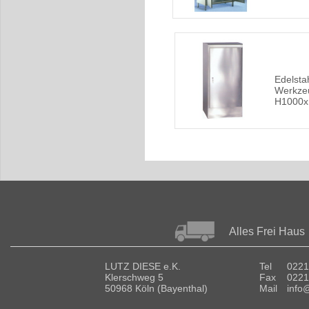
Edelsta
Werkze
H1000x
Alles Frei Haus
LUTZ DIESE e.K.
Tel
0221
Klerschweg 5
Fax
0221
50968 Köln (Bayenthal)
Mail
info