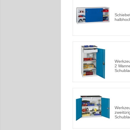
Schiebe
halbhoc
Werkzeu
2 Wanne
Schubla
Werkze
zweitüri
Schubla