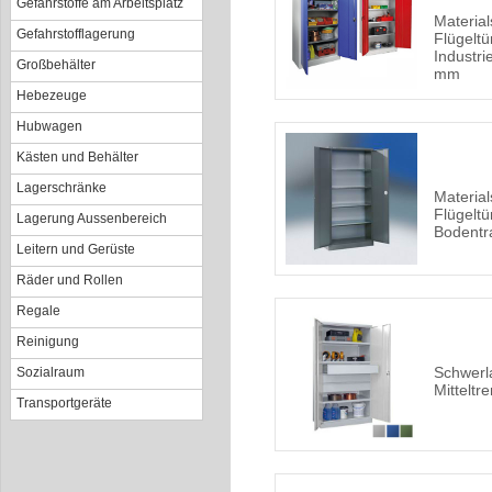
Gefahrstoffe am Arbeitsplatz
Material
Gefahrstofflagerung
Flügeltü
Industri
Großbehälter
mm
Hebezeuge
Hubwagen
Kästen und Behälter
Lagerschränke
Material
Flügeltü
Lagerung Aussenbereich
Bodentr
Leitern und Gerüste
Räder und Rollen
Regale
Reinigung
Schwerl
Sozialraum
Mittelt
Transportgeräte