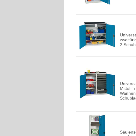
Univers
zweitür
2 Schub
Univers
Mittel-T
Wannen
Schubla
Säulensc