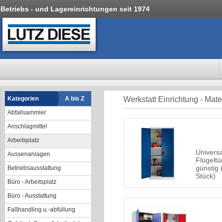
Betriebs - und Lagereinrichtungen seit 1974
Kategorien
A bis Z
Werkstatt Einrichtung - Mat
Abfallsammler
Anschlagmittel
Arbeitsplatz
Universa
Aussenanlagen
Flügelt
günstig 
Betriebsausstattung
Stück)
Büro - Arbeitsplatz
Büro - Ausstattung
Faßhandling u.-abfüllung