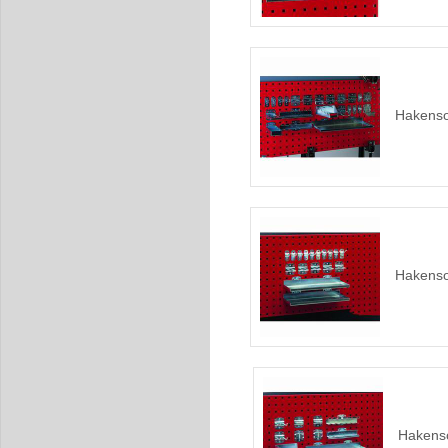
Hakensor
Hakensor
Hakenso