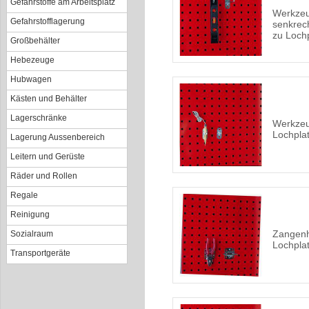
Gefahrstoffe am Arbeitsplatz
Werkzeu
Gefahrstofflagerung
senkrec
zu Loch
Großbehälter
Hebezeuge
Hubwagen
Kästen und Behälter
Lagerschränke
Werkze
Lochpla
Lagerung Aussenbereich
Leitern und Gerüste
Räder und Rollen
Regale
Reinigung
Zangenh
Sozialraum
Lochpla
Transportgeräte