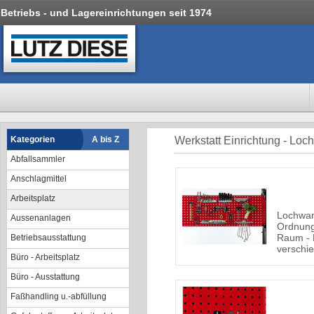
Betriebs - und Lagereinrichtungen seit 1974
Kategorien
A bis Z
Werkstatt Einrichtung - Loch
Abfallsammler
Anschlagmittel
Arbeitsplatz
Lochwan
Aussenanlagen
Ordnung
Raum - 
Betriebsausstattung
verschi
Büro - Arbeitsplatz
Büro - Ausstattung
Faßhandling u.-abfüllung