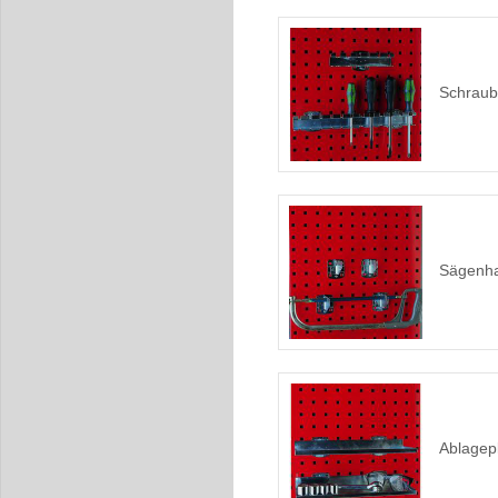
Schraub
Sägenha
Ablagepl