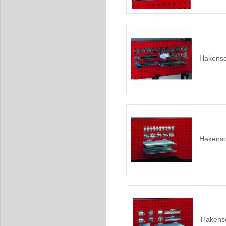
Hakensor
Hakensor
Hakenso