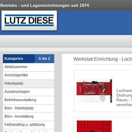
Betriebs - und Lagereinrichtungen seit 1974
Kategorien
A bis Z
Werkstatt Einrichtung - Loch
Abfallsammler
Anschlagmittel
Arbeitsplatz
Lochwan
Aussenanlagen
Ordnung
Raum - 
Betriebsausstattung
verschi
Büro - Arbeitsplatz
Büro - Ausstattung
Faßhandling u.-abfüllung