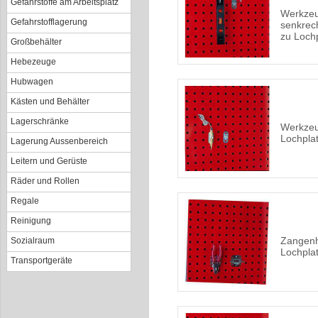
Gefahrstoffe am Arbeitsplatz
Werkzeu
Gefahrstofflagerung
senkrec
zu Loch
Großbehälter
Hebezeuge
Hubwagen
Kästen und Behälter
Lagerschränke
Werkze
Lochpla
Lagerung Aussenbereich
Leitern und Gerüste
Räder und Rollen
Regale
Reinigung
Zangenh
Sozialraum
Lochpla
Transportgeräte