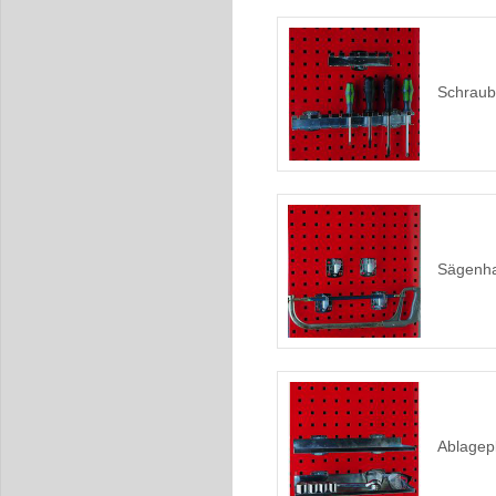
Schraub
Sägenha
Ablagepl