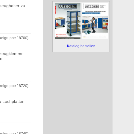
eughalter zu
ikelgruppe 18700)
Katalog bestellen
kzeugklemme
en
ikelgruppe 18720)
u Lochplatten
ikelgruppe 18740)