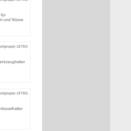
für
el und Nüsse
ikelgruppe 18760)
erkzeughalter
ikelgruppe 18780)
lüsselhalter