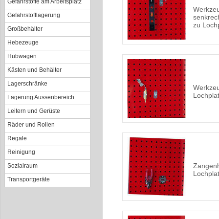
Gefahrstoffe am Arbeitsplatz
Werkzeu
Gefahrstofflagerung
senkrec
zu Loch
Großbehälter
Hebezeuge
Hubwagen
Kästen und Behälter
Lagerschränke
Werkze
Lochpla
Lagerung Aussenbereich
Leitern und Gerüste
Räder und Rollen
Regale
Reinigung
Zangenh
Sozialraum
Lochpla
Transportgeräte