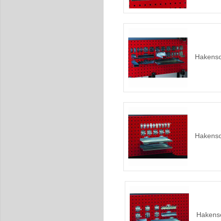
Hakensor
Hakensor
Hakenso