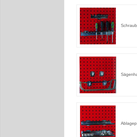
Schraub
Sägenha
Ablagepl