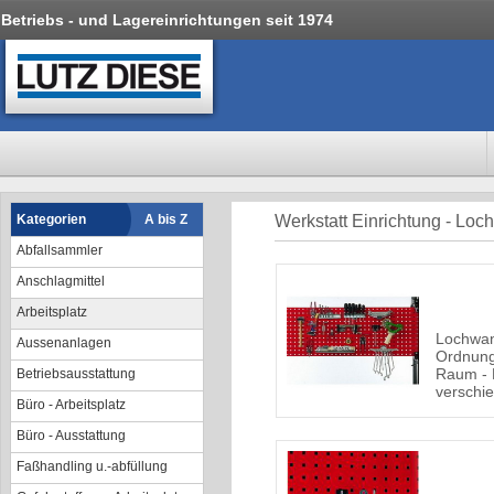
Betriebs - und Lagereinrichtungen seit 1974
Kategorien
A bis Z
Werkstatt Einrichtung - Loch
Abfallsammler
Anschlagmittel
Arbeitsplatz
Lochwan
Aussenanlagen
Ordnung
Raum - 
Betriebsausstattung
verschi
Büro - Arbeitsplatz
Büro - Ausstattung
Faßhandling u.-abfüllung