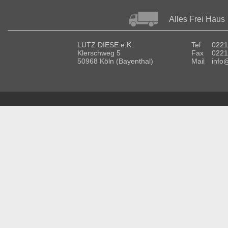
Alles Frei Haus
LUTZ DIESE e.K.
Tel
0221
Klerschweg 5
Fax
0221
50968 Köln (Bayenthal)
Mail
info