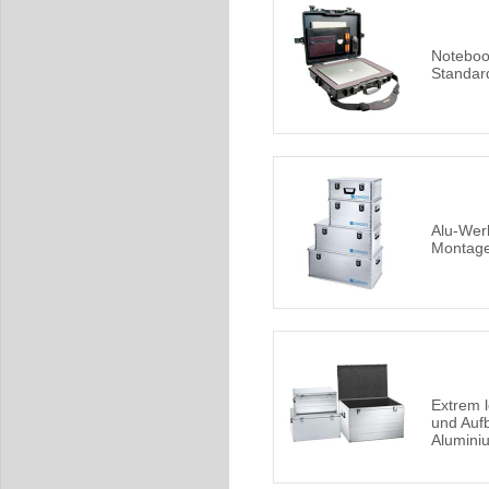
Noteboo
Standar
Alu-Wer
Montag
Extrem l
und Auf
Alumini