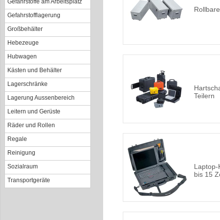
Gefahrstoffe am Arbeitsplatz
Rollbare
Gefahrstofflagerung
Großbehälter
Hebezeuge
Hubwagen
Kästen und Behälter
Lagerschränke
Hartscha
Teilern
Lagerung Aussenbereich
Leitern und Gerüste
Räder und Rollen
Regale
Reinigung
Laptop-
Sozialraum
bis 15 Zo
Transportgeräte