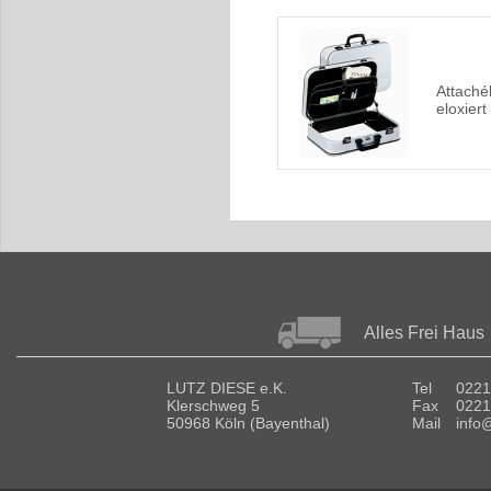
Attaché
eloxiert
Alles Frei Haus
LUTZ DIESE e.K.
Tel
0221
Klerschweg 5
Fax
0221
50968 Köln (Bayenthal)
Mail
info