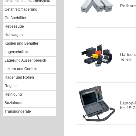
Gefahrstoffe am Arbeitsplatz
Rollbare
Gefahrstofflagerung
Großbehälter
Hebezeuge
Hubwagen
Kästen und Behälter
Lagerschränke
Hartscha
Teilern
Lagerung Aussenbereich
Leitern und Gerüste
Räder und Rollen
Regale
Reinigung
Laptop-
Sozialraum
bis 15 Zo
Transportgeräte