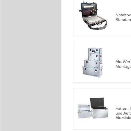
Noteboo
Standar
Alu-Wer
Montag
Extrem l
und Auf
Alumini