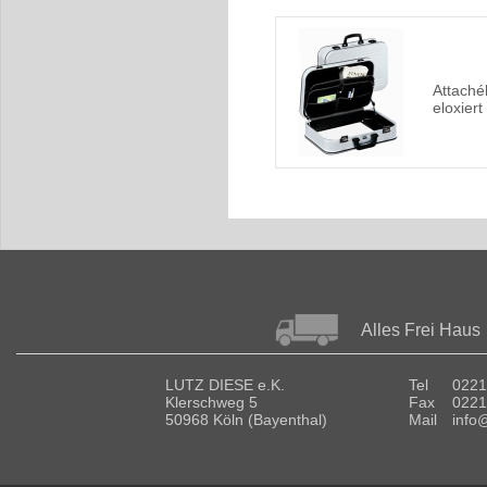
Attaché
eloxiert
Alles Frei Haus
LUTZ DIESE e.K.
Tel
0221
Klerschweg 5
Fax
0221
50968 Köln (Bayenthal)
Mail
info