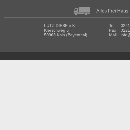
Alles Frei Haus
LUTZ DIESE e.K.
Tel
0221
Klerschweg 5
Fax
0221
50968 Köln (Bayenthal)
Mail
info