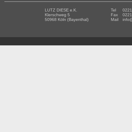
LUTZ DIESE e.K.
Tel
0221
Klerschweg 5
Fax
0221
50968 Köln (Bayenthal)
Mail
info