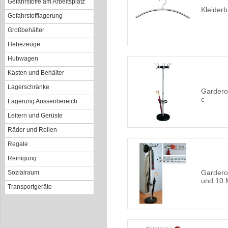
Gefahrstoffe am Arbeitsplatz
Kleiderb
Gefahrstofflagerung
Großbehälter
Hebezeuge
Hubwagen
Kästen und Behälter
Lagerschränke
Garderob
c
Lagerung Aussenbereich
Leitern und Gerüste
Räder und Rollen
Regale
Reinigung
Gardero
Sozialraum
und 10 
Transportgeräte