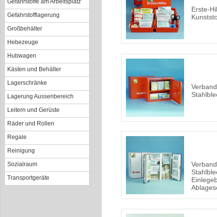
Gefahrstoffe am Arbeitsplatz
Erste-Hi
Gefahrstofflagerung
Kunststo
Großbehälter
Hebezeuge
Hubwagen
Kästen und Behälter
Lagerschränke
Verband
Stahlble
Lagerung Aussenbereich
Leitern und Gerüste
Räder und Rollen
Regale
Reinigung
Verband
Sozialraum
Stahlble
Transportgeräte
Einlege
Ablages