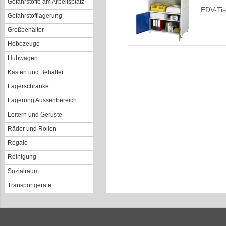
Gefahrstoffe am Arbeitsplatz
EDV-Ti
Gefahrstofflagerung
Großbehälter
Hebezeuge
Hubwagen
Kästen und Behälter
Lagerschränke
Lagerung Aussenbereich
Leitern und Gerüste
Räder und Rollen
Regale
Reinigung
Sozialraum
Transportgeräte