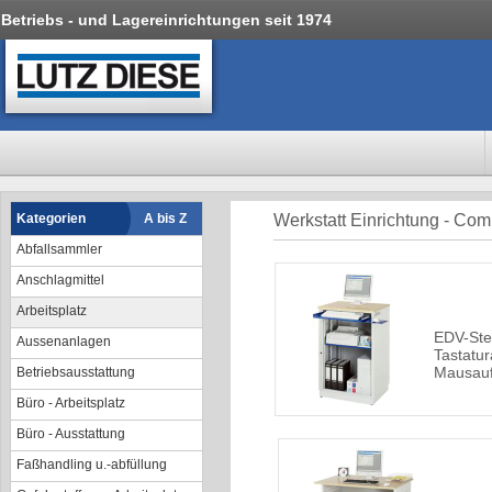
Betriebs - und Lagereinrichtungen seit 1974
Kategorien
A bis Z
Werkstatt Einrichtung - Co
Abfallsammler
Anschlagmittel
Arbeitsplatz
EDV-Steh
Aussenanlagen
Tastatu
Mausauf
Betriebsausstattung
Büro - Arbeitsplatz
Büro - Ausstattung
Faßhandling u.-abfüllung