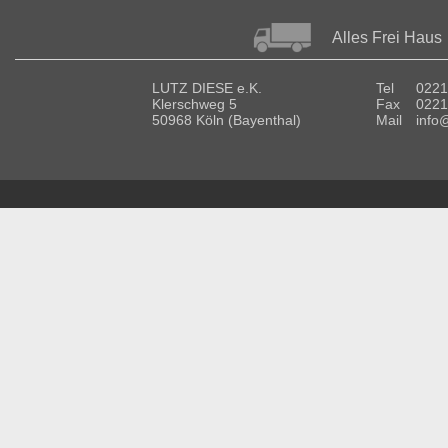
Alles Frei Haus
LUTZ DIESE e.K.
Tel
0221
Klerschweg 5
Fax
0221
50968 Köln (Bayenthal)
Mail
info