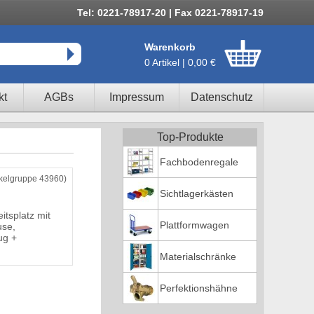
Tel: 0221-78917-20 | Fax 0221-78917-19
Warenkorb
0 Artikel | 0,00 €
kt
AGBs
Impressum
Datenschutz
Top-Produkte
Fachbodenregale
ikelgruppe 43960)
Sichtlagerkästen
itsplatz mit
Plattformwagen
use,
ug +
Materialschränke
Perfektionshähne