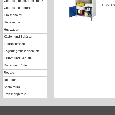
Gefahrstoffe am Arbeitsplatz
EDV-Ti
Gefahrstofflagerung
Großbehälter
Hebezeuge
Hubwagen
Kästen und Behälter
Lagerschränke
Lagerung Aussenbereich
Leitern und Gerüste
Räder und Rollen
Regale
Reinigung
Sozialraum
Transportgeräte