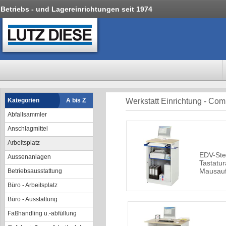
Betriebs - und Lagereinrichtungen seit 1974
Kategorien
A bis Z
Werkstatt Einrichtung - Co
Abfallsammler
Anschlagmittel
Arbeitsplatz
EDV-Steh
Aussenanlagen
Tastatu
Mausauf
Betriebsausstattung
Büro - Arbeitsplatz
Büro - Ausstattung
Faßhandling u.-abfüllung