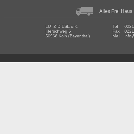
Alles Frei Haus
LUTZ DIESE e.K.
Tel
0221
Klerschweg 5
Fax
0221
50968 Köln (Bayenthal)
Mail
info