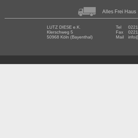
Alles Frei Haus
LUTZ DIESE e.K.
Tel
0221
Klerschweg 5
Fax
0221
50968 Köln (Bayenthal)
Mail
info