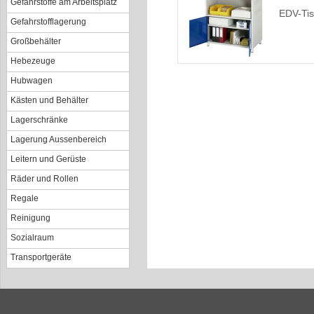
Gefahrstoffe am Arbeitsplatz
EDV-Ti
Gefahrstofflagerung
Großbehälter
Hebezeuge
Hubwagen
Kästen und Behälter
Lagerschränke
Lagerung Aussenbereich
Leitern und Gerüste
Räder und Rollen
Regale
Reinigung
Sozialraum
Transportgeräte