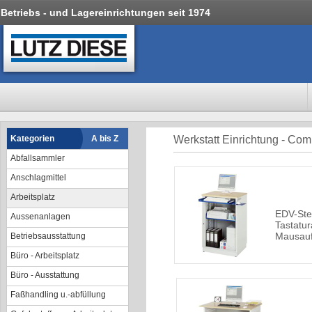
Betriebs - und Lagereinrichtungen seit 1974
Kategorien
A bis Z
Werkstatt Einrichtung - Co
Abfallsammler
Anschlagmittel
Arbeitsplatz
EDV-Steh
Aussenanlagen
Tastatu
Mausauf
Betriebsausstattung
Büro - Arbeitsplatz
Büro - Ausstattung
Faßhandling u.-abfüllung