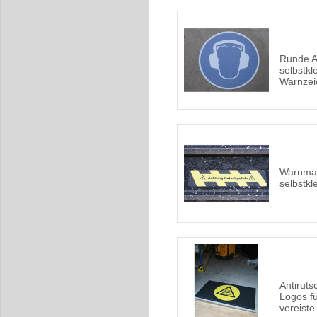
Runde A
selbstk
Warnzei
Warnmar
selbstk
Antiruts
Logos fü
vereiste