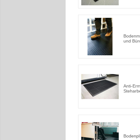
Bodenmat
und Bür
Anti-Er
Steharbe
Bodenpl