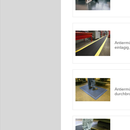
Antierm
einlagi
Antierm
durchbr