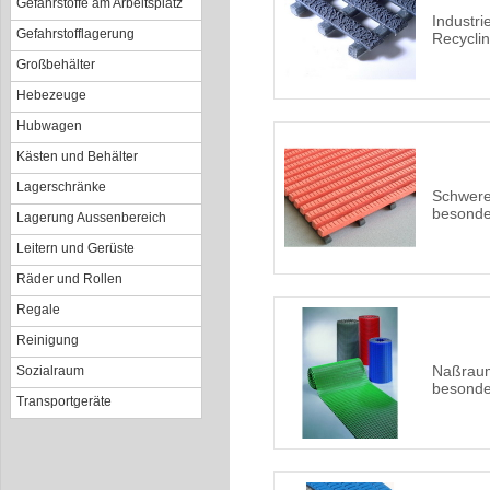
Gefahrstoffe am Arbeitsplatz
Industri
Gefahrstofflagerung
Recyclin
Großbehälter
Hebezeuge
Hubwagen
Kästen und Behälter
Lagerschränke
Schwere
besonde
Lagerung Aussenbereich
Leitern und Gerüste
Räder und Rollen
Regale
Reinigung
Naßrau
Sozialraum
besonde
Transportgeräte