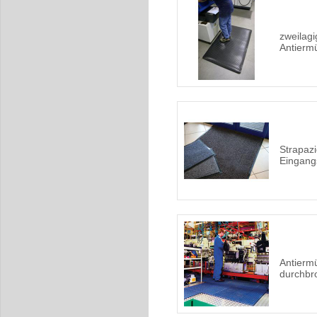
zweilagi
Antierm
Strapazi
Eingang
Antierm
durchbr