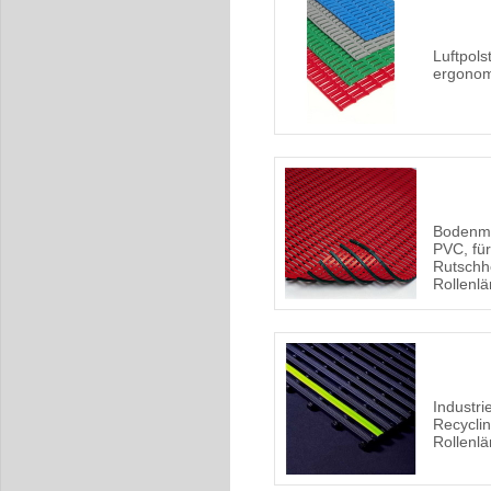
Luftpols
ergonom
Bodenma
PVC, für
Rutsch
Rollenl
Industr
Recycli
Rollenl