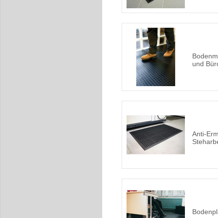
Bodenmat
und Bür
Anti-Er
Steharbe
Bodenpl