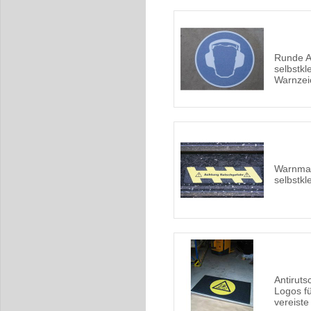
Runde A
selbstk
Warnzei
Warnmar
selbstk
Antiruts
Logos fü
vereiste