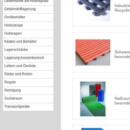
Gefahrstoffe am Arbeitsplatz
Industri
Gefahrstofflagerung
Recyclin
Großbehälter
Hebezeuge
Hubwagen
Kästen und Behälter
Lagerschränke
Schwere
besonde
Lagerung Aussenbereich
Leitern und Gerüste
Räder und Rollen
Regale
Reinigung
Naßrau
Sozialraum
besonde
Transportgeräte