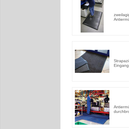
zweilagi
Antierm
Strapazi
Eingang
Antierm
durchbr