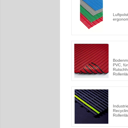
Luftpols
ergonom
Bodenma
PVC, für
Rutsch
Rollenl
Industr
Recycli
Rollenl