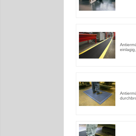
Antierm
einlagi
Antierm
durchbr