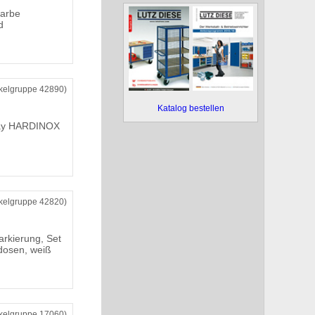
farbe
d
ikelgruppe 42890)
Katalog bestellen
ray HARDINOX
ikelgruppe 42820)
arkierung, Set
dosen, weiß
ikelgruppe 17060)