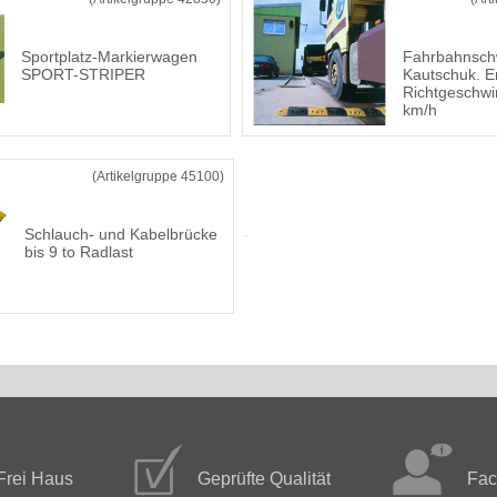
Sportplatz-Markierwagen
Fahrbahnsch
SPORT-STRIPER
Kautschuk. 
Richtgeschwi
km/h
(Artikelgruppe 45100)
Schlauch- und Kabelbrücke
bis 9 to Radlast
Frei Haus
Geprüfte Qualität
Fac