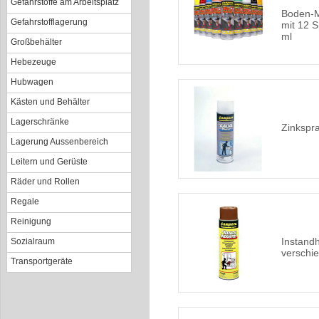
Gefahrstoffe am Arbeitsplatz
Boden-M
Gefahrstofflagerung
mit 12 
ml
Großbehälter
Hebezeuge
Hubwagen
Kästen und Behälter
Lagerschränke
Zinkspra
Lagerung Aussenbereich
Leitern und Gerüste
Räder und Rollen
Regale
Reinigung
Instandh
Sozialraum
verschi
Transportgeräte