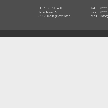
LUTZ DIESE e.K.
Tel
0221
Klerschweg 5
Fax
0221
50968 Köln (Bayenthal)
Mail
info