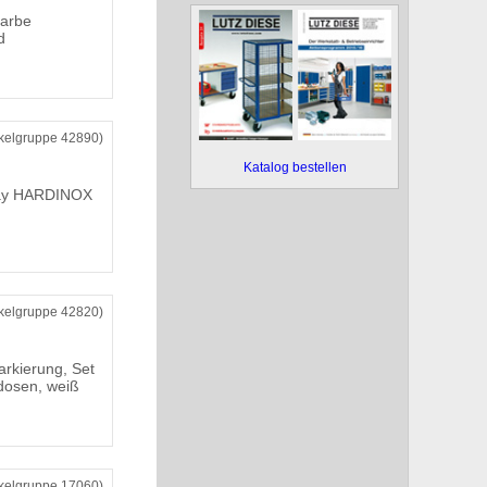
farbe
d
ikelgruppe 42890)
Katalog bestellen
ray HARDINOX
ikelgruppe 42820)
arkierung, Set
dosen, weiß
ikelgruppe 17060)