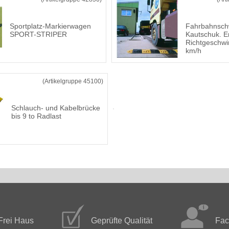
Sportplatz-Markierwagen
Fahrbahnsch
SPORT-STRIPER
Kautschuk. 
Richtgeschwi
km/h
(Artikelgruppe 45100)
Schlauch- und Kabelbrücke
bis 9 to Radlast
Frei Haus
Geprüfte Qualität
Fac