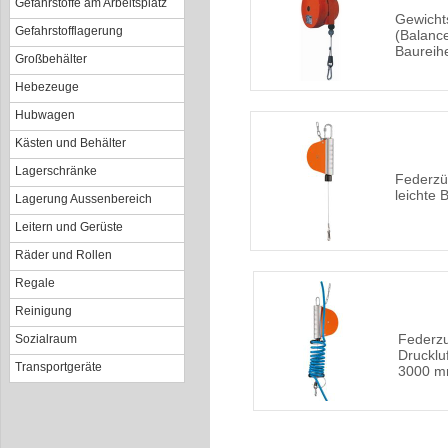
Gefahrstoffe am Arbeitsplatz
Gewicht
Gefahrstofflagerung
(Balance
Baureih
Großbehälter
Hebezeuge
Hubwagen
Kästen und Behälter
Lagerschränke
Federzü
leichte 
Lagerung Aussenbereich
Leitern und Gerüste
Räder und Rollen
Regale
Reinigung
Federzu
Sozialraum
Druckluf
Transportgeräte
3000 m