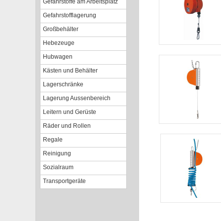
Gefahrstoffe am Arbeitsplatz
Gefahrstofflagerung
Großbehälter
Hebezeuge
Hubwagen
Kästen und Behälter
Lagerschränke
Lagerung Aussenbereich
Leitern und Gerüste
Räder und Rollen
Regale
Reinigung
Sozialraum
Transportgeräte