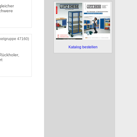
leicher
schwere
ikelgruppe 47160)
Katalog bestellen
Rückholer,
rt