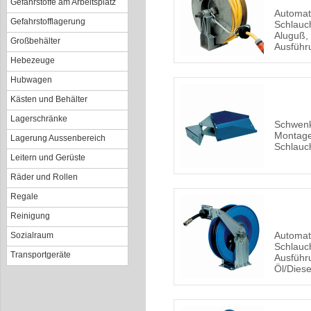
Gefahrstoffe am Arbeitsplatz
Automat
Gefahrstofflagerung
Schlauch
Aluguß, 
Großbehälter
Ausführ
Hebezeuge
Hubwagen
Kästen und Behälter
Lagerschränke
Schwen
Montage
Lagerung Aussenbereich
Schlauch
Leitern und Gerüste
Räder und Rollen
Regale
Reinigung
Automat
Sozialraum
Schlauch
Transportgeräte
Ausführu
Öl/Dies