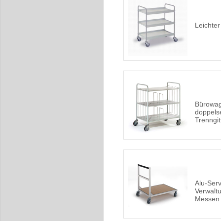
Leichte
Bürowag
doppelse
Trenngit
Alu-Ser
Verwalt
Messen 