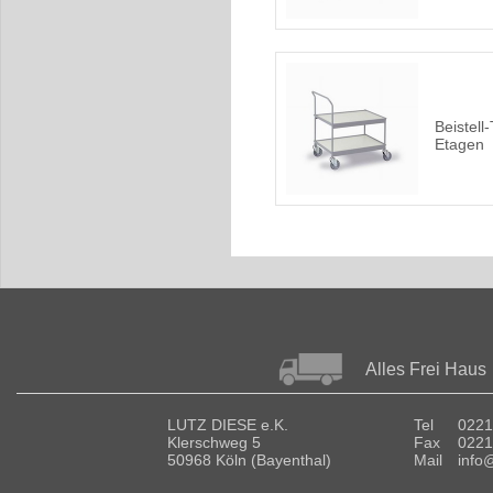
Beistell
Etagen
Alles Frei Haus
LUTZ DIESE e.K.
Tel
0221
Klerschweg 5
Fax
0221
50968 Köln (Bayenthal)
Mail
info