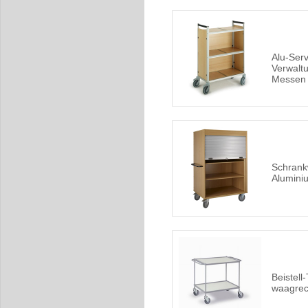
Alu-Ser
Verwalt
Messen 
Schrank
Alumini
Beistell
waagrec