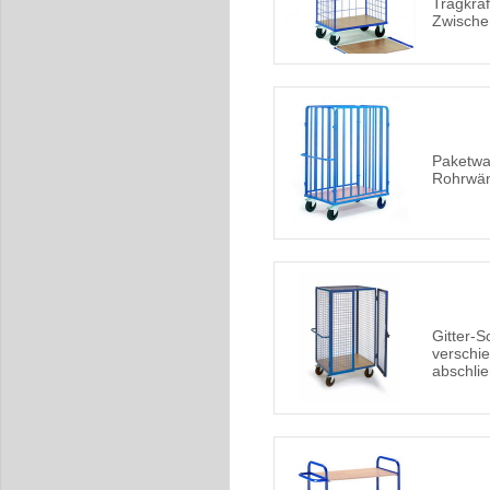
Tragkraf
Zwisch
Paketwa
Rohrwän
Gitter-
verschi
abschli