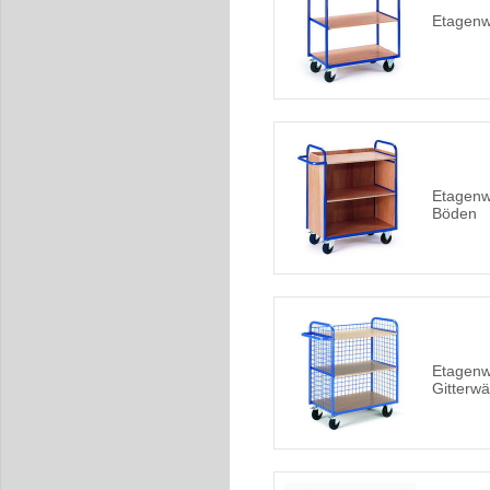
Etagenw
Etagenw
Böden
Etagenw
Gitterw