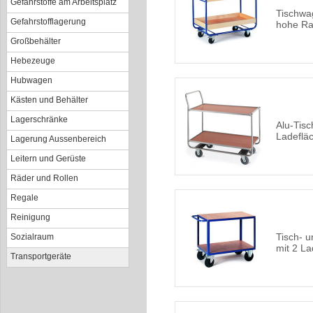
Gefahrstoffe am Arbeitsplatz
Tischwa
Gefahrstofflagerung
hohe Ra
Großbehälter
Hebezeuge
Hubwagen
Kästen und Behälter
Lagerschränke
Alu-Tis
Ladeflä
Lagerung Aussenbereich
Leitern und Gerüste
Räder und Rollen
Regale
Reinigung
Tisch- 
Sozialraum
mit 2 L
Transportgeräte