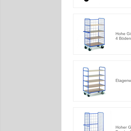
Hohe Gi
4 Böden
Etagenw
Hoher G