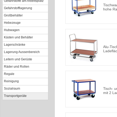
Gefahrstoffe am Arbeitsplatz
Tischwa
Gefahrstofflagerung
hohe Ra
Großbehälter
Hebezeuge
Hubwagen
Kästen und Behälter
Lagerschränke
Alu-Tis
Ladeflä
Lagerung Aussenbereich
Leitern und Gerüste
Räder und Rollen
Regale
Reinigung
Tisch- 
Sozialraum
mit 2 L
Transportgeräte