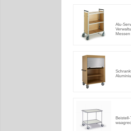
Alu-Ser
Verwalt
Messen 
Schrank
Alumini
Beistell
waagrec