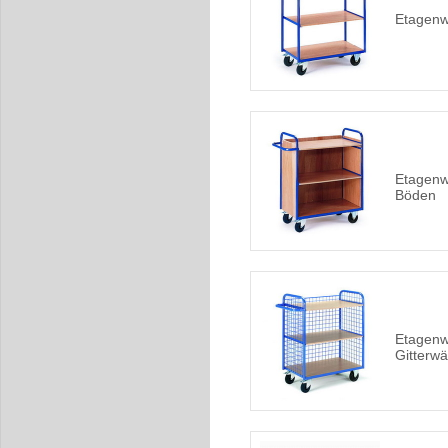
Etagenw
Etagenw
Böden
Etagenw
Gitterw