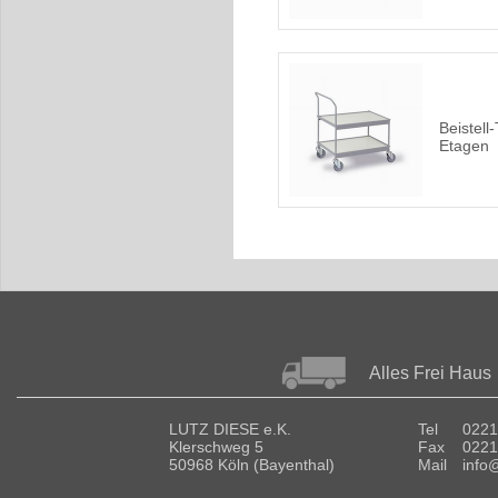
Beistell
Etagen
Alles Frei Haus
LUTZ DIESE e.K.
Tel
0221
Klerschweg 5
Fax
0221
50968 Köln (Bayenthal)
Mail
info