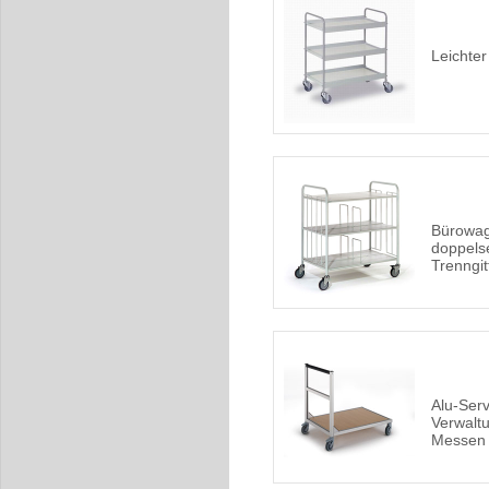
Leichte
Bürowag
doppelse
Trenngit
Alu-Ser
Verwalt
Messen 