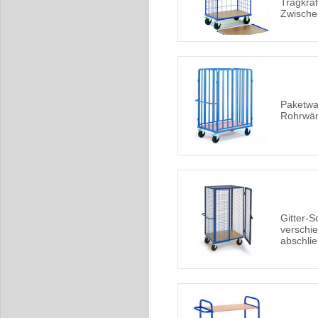
Tragkraf
Zwisch
Paketwa
Rohrwän
Gitter-
verschi
abschli