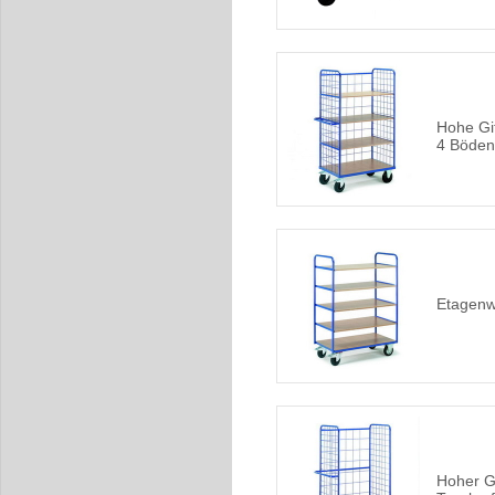
Hohe Gi
4 Böden
Etagenw
Hoher G