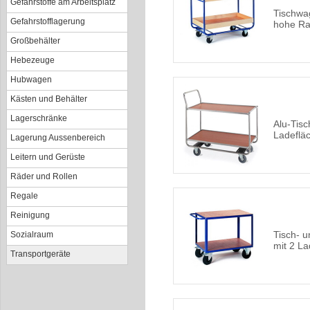
Gefahrstoffe am Arbeitsplatz
Tischwa
Gefahrstofflagerung
hohe Ra
Großbehälter
Hebezeuge
Hubwagen
Kästen und Behälter
Lagerschränke
Alu-Tis
Ladeflä
Lagerung Aussenbereich
Leitern und Gerüste
Räder und Rollen
Regale
Reinigung
Tisch- 
Sozialraum
mit 2 L
Transportgeräte