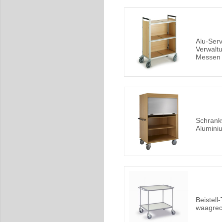
Alu-Ser
Verwalt
Messen 
Schrank
Alumini
Beistell
waagrec