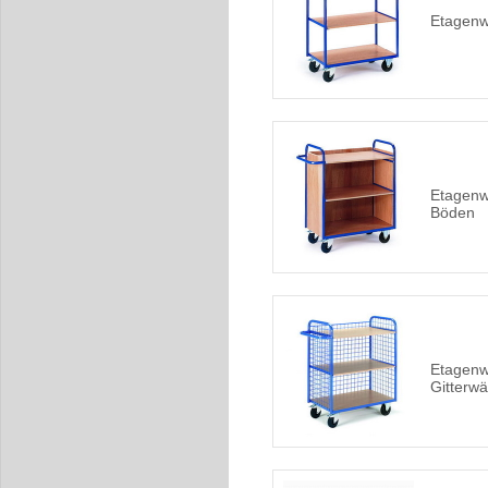
Etagenw
Etagenw
Böden
Etagenw
Gitterw