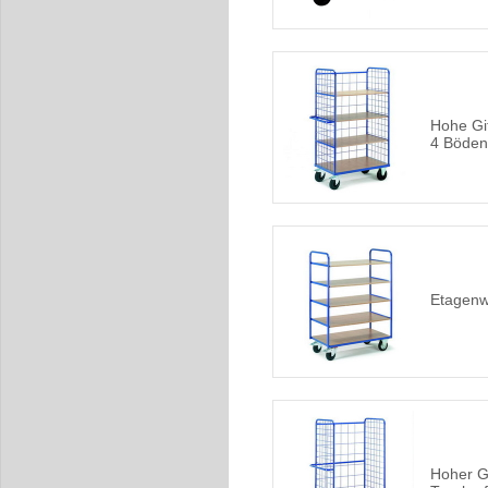
Hohe Gi
4 Böden
Etagenw
Hoher G