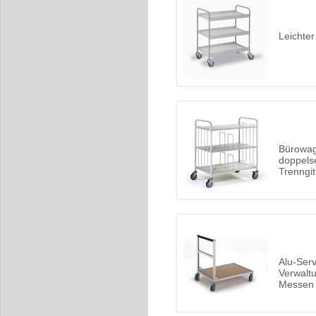
Leichte
Bürowag
doppelse
Trenngit
Alu-Ser
Verwalt
Messen 