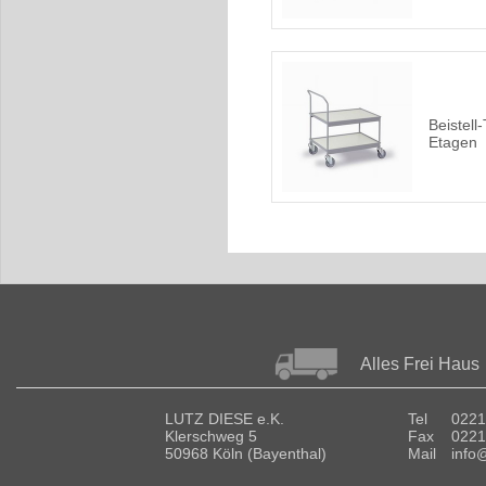
Beistell
Etagen
Alles Frei Haus
LUTZ DIESE e.K.
Tel
0221
Klerschweg 5
Fax
0221
50968 Köln (Bayenthal)
Mail
info