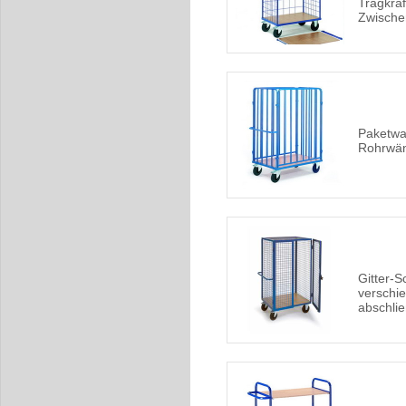
Tragkraf
Zwisch
Paketwa
Rohrwän
Gitter-
verschi
abschli