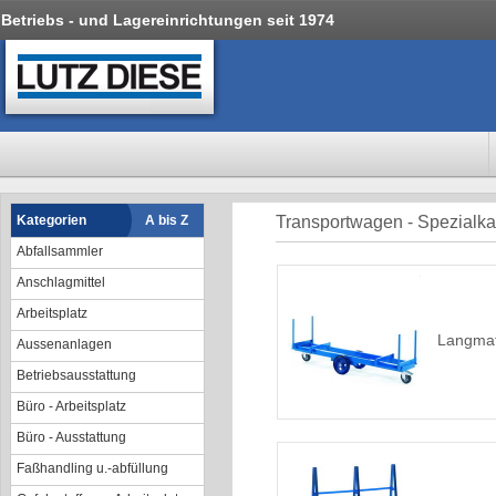
Betriebs - und Lagereinrichtungen seit 1974
Kategorien
A bis Z
Transportwagen - Spezialka
Abfallsammler
Anschlagmittel
Arbeitsplatz
Langmat
Aussenanlagen
Betriebsausstattung
Büro - Arbeitsplatz
Büro - Ausstattung
Faßhandling u.-abfüllung