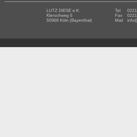
LUTZ DIESE e.K.
Tel
0221
Klerschweg 5
Fax
0221
50968 Köln (Bayenthal)
Mail
info