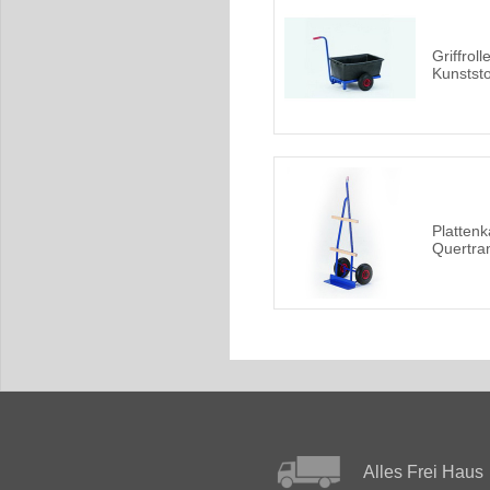
Griffroll
Kunststo
Plattenk
Quertra
Alles Frei Haus