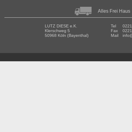
Alles Frei Haus
LUTZ DIESE e.K.
Tel
0221
Klerschweg 5
Fax
0221
50968 Köln (Bayenthal)
Mail
info