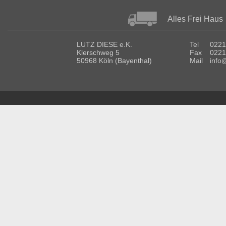
Alles Frei Haus
LUTZ DIESE e.K.
Tel
0221
Klerschweg 5
Fax
0221
50968 Köln (Bayenthal)
Mail
info