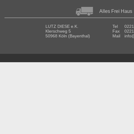
Alles Frei Haus
LUTZ DIESE e.K.
Tel
0221
Klerschweg 5
Fax
0221
50968 Köln (Bayenthal)
Mail
info