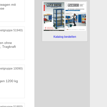
lwagen mit
mse
ikelgruppe 51940)
Katalog bestellen
gen ohne
, Tragkraft
ikelgruppe 10090)
gen 1200 kg
ikelgruppe 51950)