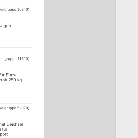
ikelgruppe 10340)
wagen
ikelgruppe 11510)
ür Euro-
raft 250 kg
ikelgruppe 52070)
it Deichsel
 für
port