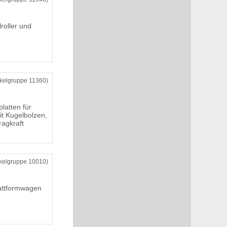
roller und
ikelgruppe 11360)
latten für
it Kugelbolzen,
ragkraft
ikelgruppe 10010)
attformwagen