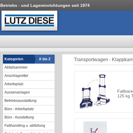
Betriebs - und Lagereinrichtungen seit 1974
Kategorien
A bis Z
Transportwagen - Klappkar
Abfallsammler
Anschlagmittel
Arbeitsplatz
Faltbare
Aussenanlagen
125 kg T
Betriebsausstattung
Büro - Arbeitsplatz
Büro - Ausstattung
Faßhandling u.-abfüllung