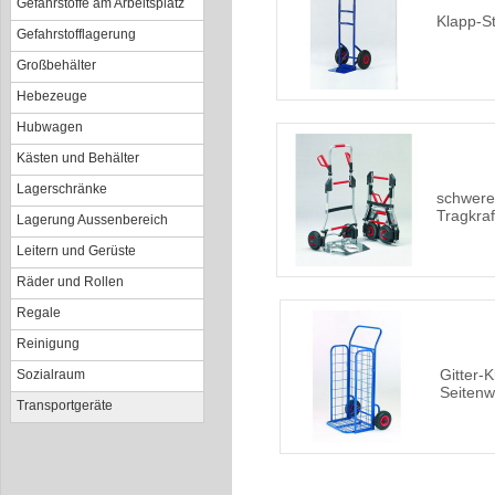
Gefahrstoffe am Arbeitsplatz
Klapp-S
Gefahrstofflagerung
Großbehälter
Hebezeuge
Hubwagen
Kästen und Behälter
Lagerschränke
schwere
Tragkraf
Lagerung Aussenbereich
Leitern und Gerüste
Räder und Rollen
Regale
Reinigung
Gitter-
Sozialraum
Seiten
Transportgeräte