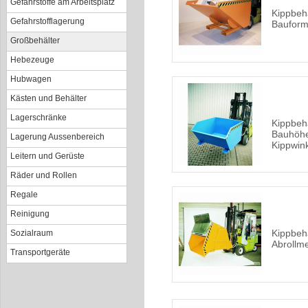
Gefahrstoffe am Arbeitsplatz
Kippbeh
Gefahrstofflagerung
Bauform
Großbehälter
Hebezeuge
Hubwagen
Kästen und Behälter
Lagerschränke
Kippbehä
Bauhöhe
Lagerung Aussenbereich
Kippwin
Leitern und Gerüste
Räder und Rollen
Regale
Reinigung
Kippbehä
Sozialraum
Abrollm
Transportgeräte