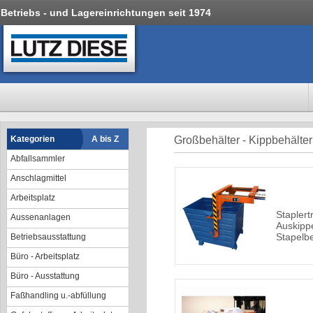
Betriebs - und Lagereinrichtungen seit 1974
Kategorien
A bis Z
Großbehälter - Kippbehälter
Abfallsammler
Anschlagmittel
Arbeitsplatz
Stapler
Aussenanlagen
Auskipp
Stapelb
Betriebsausstattung
Büro - Arbeitsplatz
Büro - Ausstattung
Faßhandling u.-abfüllung